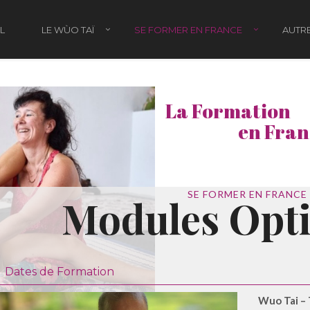
L
LE WÙO TAÏ
SE FORMER EN FRANCE
AUTRE
La Formation
en Fran
SE FORMER EN FRANCE
Modules Opti
Dates de Formation
Wuo Tai – 