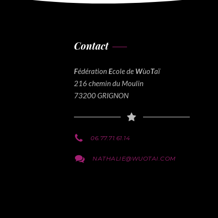
Contact
F
édération
E
cole de
W
ùo
T
aï
216 chemin du Moulin
73200 GRIGNON
06.77.71.61.14
NATHALIE@WUOTAI.COM